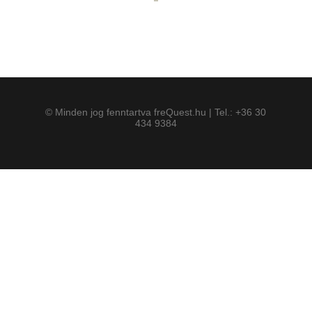
© Minden jog fenntartva freQuest.hu | Tel.: +36 30
434 9384